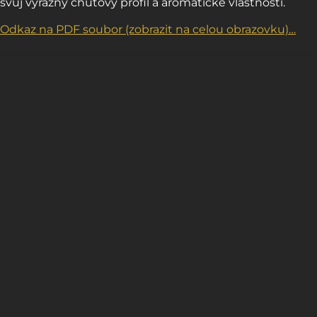
svůj výrazný chuťový profil a aromatické vlastnosti.
Odkaz na PDF soubor (zobrazit na celou obrazovku)…