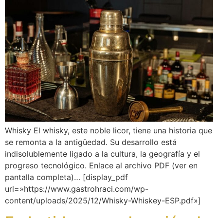
Whisky El whisky, este noble licor, tiene una historia que
se remonta a la antigüedad. Su desarrollo está
indisolublemente ligado a la cultura, la geografía y el
progreso tecnológico. Enlace al archivo PDF (ver en
pantalla completa)… [display_pdf
url=»https://www.gastrohraci.com/wp-
content/uploads/2025/12/Whisky-Whiskey-ESP.pdf»]