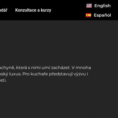
English
ndář
Konzultace a kurzy
Español
uchyně, která s nimi umí zacházet. V mnoha
ký luxus. Pro kuchaře představují výzvu i
sti.