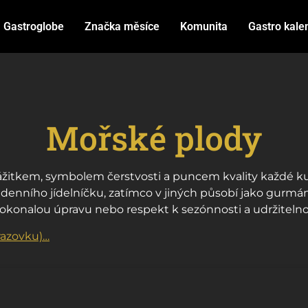
Gastroglobe
Značka měsíce
Komunita
Gastro kale
Mořské plody
zážitkem, symbolem čerstvosti a puncem kvality každé k
enního jídelníčku, zatímco v jiných působí jako gurmáns
, dokonalou úpravu nebo respekt k sezónnosti a udržitelno
razovku)…