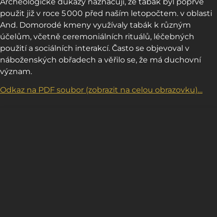
Archeologické důkazy naznačují, že tabák byl poprvé
použit již v roce 5 000 před naším letopočtem. v oblasti
And. Domorodé kmeny využívaly tabák k různým
účelům, včetně ceremoniálních rituálů, léčebných
použití a sociálních interakcí. Často se objevoval v
náboženských obřadech a věřilo se, že má duchovní
význam.
Odkaz na PDF soubor (zobrazit na celou obrazovku)…